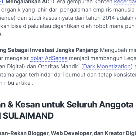
-T
Mengalahkan AI:
Di era gempuran konten
kecerda
n organik yang lahir dari pengalaman empiris manusia
ience
) dan studi kasus nyata dari tahun 2014 adalah
akan bisa dipalu atau digantikan oleh robot mana pun
.
ng Sebagai Investasi Jangka Panjang:
Mengubah
mi
ar mengejar
dolar AdSense
menjadi membangun
Leg
an Digital) dan Otoritas Mandiri (
Dark Monetization
) 
utama agar terhindar dari
burnout
dan tetap konsiste
 ribu artikel.
an & Kesan untuk Seluruh Anggota
 SULAIMAND
an-Rekan Blogger, Web Developer, dan Kreator Digit