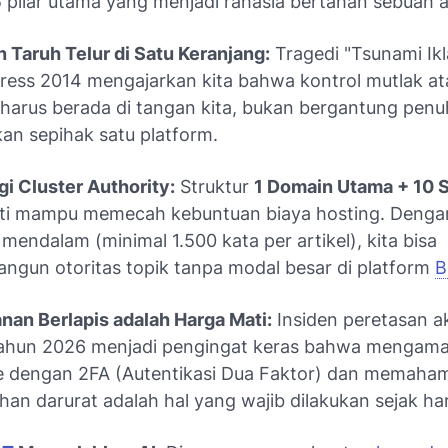
5 pilar utama yang menjadi rahasia bertahan sebuah as
 Taruh Telur di Satu Keranjang:
Tragedi "Tsunami Ikl
ess 2014 mengajarkan kita bahwa kontrol mutlak at
l harus berada di tangan kita, bukan bergantung pen
kan sepihak satu platform.
gi
Cluster Authority
:
Struktur
1 Domain Utama + 10
kti mampu memecah kebuntuan biaya hosting. Denga
l mendalam (minimal 1.500 kata per artikel), kita bisa
gun otoritas topik tanpa modal besar di platform
B
an Berlapis adalah Harga Mati:
Insiden peretasan a
tahun 2026 menjadi pengingat keras bahwa mengam
 dengan 2FA (Autentikasi Dua Faktor) dan memaham
han darurat adalah hal yang wajib dilakukan sejak ha