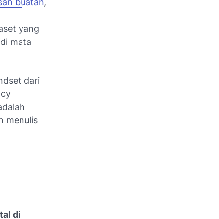
san buatan
,
 aset yang
 di mata
ndset
dari
acy
adalah
n menulis
al di