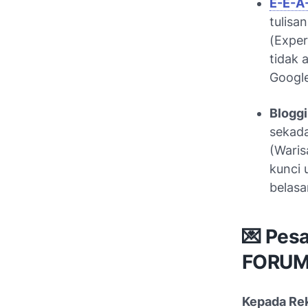
E-E-A
tulisa
(
Exper
tidak 
Google
Bloggi
sekad
(Waris
kunci 
belasan
💌 Pes
FORUM
Kepada Rek