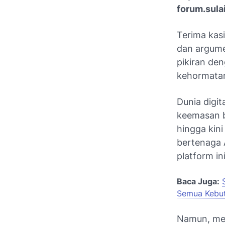
forum.sul
Terima kasi
dan argumen
pikiran den
kehormatan
Dunia digit
keemasan b
hingga kin
bertenaga 
platform in
Baca Juga:
Semua Kebu
Namun, mela