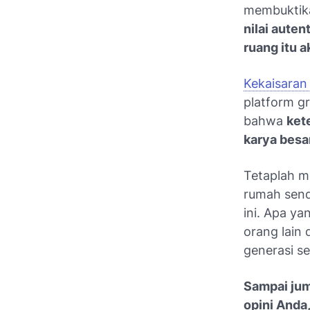
membuktika
nilai auten
ruang itu a
Kekaisaran 
platform gr
bahwa
ket
karya besa
Tetaplah me
rumah send
ini. Apa ya
orang lain
generasi se
Sampai jum
opini Anda