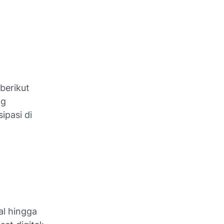
 berikut
ng
ipasi di
al hingga