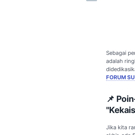
Sebagai pen
adalah rin
didedikasik
FORUM SU
📌 Poin
"Kekai
Jika kita r