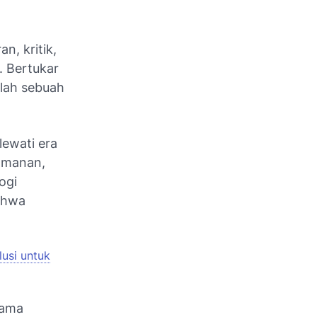
n, kritik,
. Bertukar
alah sebuah
lewati era
eamanan,
ogi
bahwa
usi untuk
sama