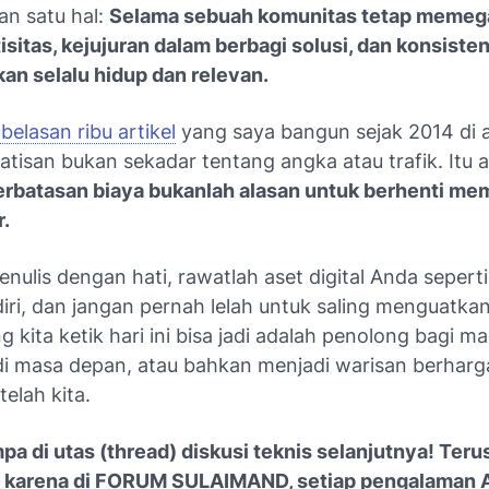
n satu hal:
Selama sebuah komunitas tetap memeg
tisitas, kejujuran dalam berbagi solusi, dan konsiste
kan selalu hidup dan relevan.
belasan ribu artikel
yang saya bangun sejak 2014 di 
atisan bukan sekadar tentang angka atau trafik. Itu a
erbatasan biaya bukanlah alasan untuk berhenti m
r.
nulis dengan hati, rawatlah aset digital Anda sepert
iri, dan jangan pernah lelah untuk saling menguatkan
ng kita ketik hari ini bisa jadi adalah penolong bagi m
 di masa depan, atau bahkan menjadi warisan berharg
telah kita.
pa di utas (
thread
) diskusi teknis selanjutnya! Ter
, karena di FORUM SULAIMAND, setiap pengalaman 