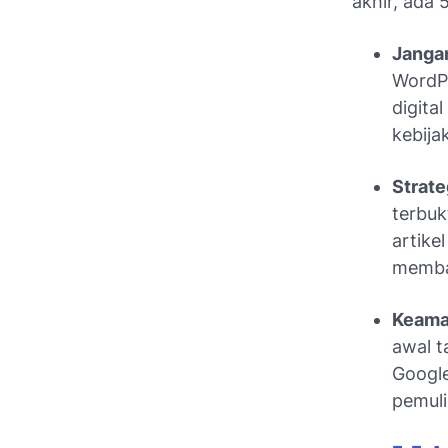
akhir, ada 
Jangan
WordPr
digita
kebija
Strate
terbu
artike
memban
Keaman
awal 
Google
pemuli