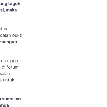
ang teguh
nsi, maka
atas
dalah bukti
embangun
i menjaga
 di forum
asalah
a untuk
us suarakan
Anda